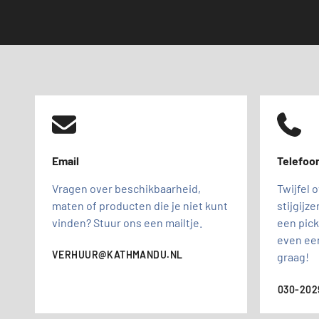
Contact
Hoe werkt het?
Email
Telefoo
Vragen over beschikbaarheid,
Twijfel 
maten of producten die je niet kunt
stijgijze
vinden? Stuur ons een mailtje.
een pick
even een
VERHUUR@KATHMANDU.NL
graag!
030-202