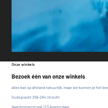
Onze winkels
Bezoek één van onze winkels
alles kan op afstand natuurlijk, maar we kunnen je het be
Oudegracht 256-264 Utrecht
Haarlemmerstraat 123 Amsterdam