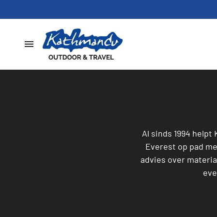
Home
Dames
Heren
Al sinds 1994 helpt
Everest op pad me
Schoenen
advies over materia
eve
Slapen
Hardware