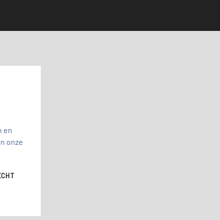
n en
an onze
ECHT