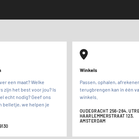
n
Winkels
over een maat? Welke
Passen, ophalen, afrekene
rs zijn het best voor jou? Is
terugbrengen kan in één v
el echt nodig? Geef ons
winkels.
 belletje, we helpen je
OUDEGRACHT 256-264, UTR
HAARLEMMERSTRAAT 123,
AMSTERDAM
9130