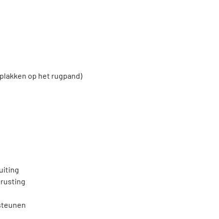
 plakken op het rugpand)
uiting
trusting
 steunen