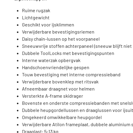
Ruime rugzak
Lichtgewicht
Geschikt voor ijsklimmen
Verwijderbare bevestigingsriemen
Daisy chain-lussen op het voorpaneel
Sneeuwvrije stoffen achterpaneel (sneeuw blijft niet
Dubbele ToolLocks met bevestigingspunten
Interne waterzak opbergvak
Handschoenvriendelijke gespen
Touw bevestiging met interne compressieband
Verwijderbare bovenklep met ritsvak
Afneembaar draagnet voor helmen
Versterkte A-frame skidrager
Bovenste en onderste compressiebanden met snelsl
Dubbele heupgordellussen en draaglussen voor ijsui
Omgekeerd omwikkelbare heupgordel
Verwijderbare Atilon frameplaat, dubbele aluminium
Draaglast: 5-13 kg