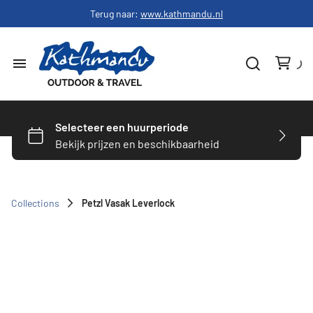
Terug naar:
www.kathmandu.nl
Home
Dames
Heren
Collections
Petzl Vasak Leverlock
Schoenen
Slapen
Hardware