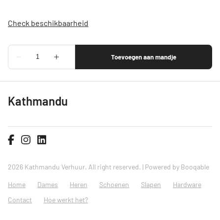
Kathmandu
2026 Kathmandu Verhuur. All right reserved. |
Powered by Booqable
Home
Dames
Heren
Schoenen
Slapen
Hardware
Contact
Hoe werkt het?