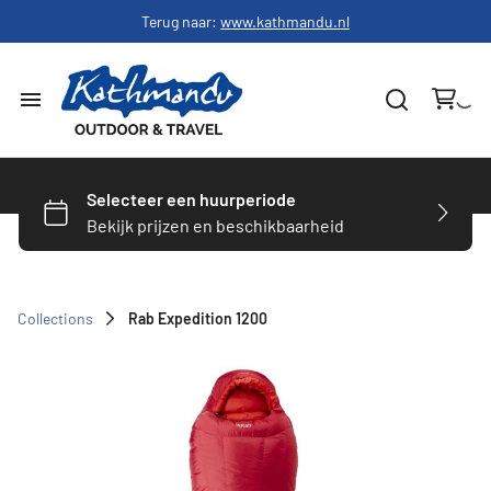
Terug naar:
www.kathmandu.nl
Home
Dames
Heren
Collections
Rab Expedition 1200
Schoenen
Slapen
Hardware