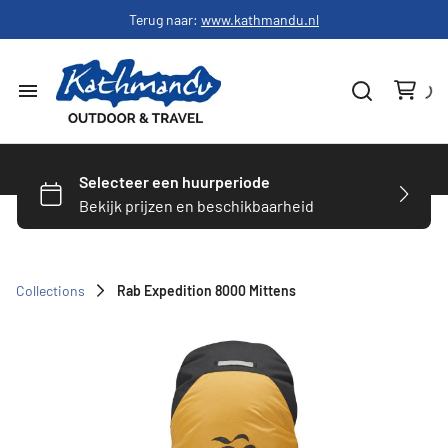
Terug naar:
www.kathmandu.nl
Home
Dames
Heren
Collections
Rab Expedition 8000 Mittens
Schoenen
Slapen
Hardware