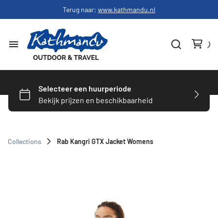
Terug naar:
www.kathmandu.nl
Home
Dames
Heren
Collections
Rab Kangri GTX Jacket Womens
Schoenen
Slapen
Hardware