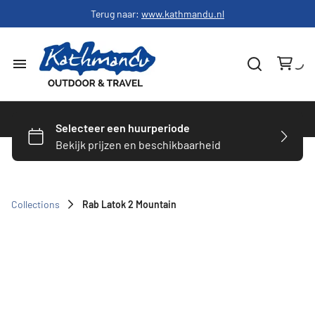
Terug naar:
www.kathmandu.nl
Home
Dames
Heren
Collections
Rab Latok 2 Mountain
Schoenen
Slapen
Hardware