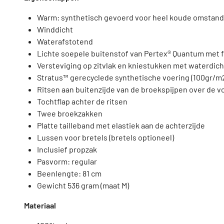
Warm: synthetisch gevoerd voor heel koude omstan
Winddicht
Waterafstotend
Lichte soepele buitenstof van Pertex® Quantum met
Versteviging op zitvlak en kniestukken met waterdic
Stratus™ gerecyclede synthetische voering (100gr/m
Ritsen aan buitenzijde van de broekspijpen over de v
Tochtflap achter de ritsen
Twee broekzakken
Platte tailleband met elastiek aan de achterzijde
Lussen voor bretels (bretels optioneel)
Inclusief propzak
Pasvorm: regular
Beenlengte: 81 cm
Gewicht 536 gram (maat M)
Materiaal