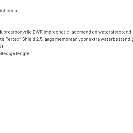
digheden
 fluorcarbonvrije DWR impregnatie: ademend en waterafstotend
hte Pertex® Shield 2,5 laags membraan voor extra waterbestendi
2)
olledige lengte