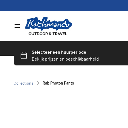
Home
Dames
Heren
Collections
Rab Photon Pants
Schoenen
Slapen
Hardware